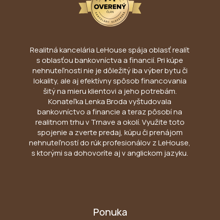
Realitná kancelária LeHouse spája oblasť realít
s oblasťou bankovníctva a financií. Pri kúpe
nehnuteľnosti nie je dôležitý iba výber bytu či
lokality, ale aj efektívny spôsob financovania
šitý na mieru klientovi a jeho potrebám.
Konateľka Lenka Broda vyštudovala
bankovníctvo a financie a teraz pôsobí na
realitnom trhu v Trnave a okolí. Využite toto
spojenie a zverte predaj, kúpu či prenájom
nehnuteľností do rúk profesionálov z LeHouse,
s ktorými sa dohovoríte aj v anglickom jazyku.
Ponuka