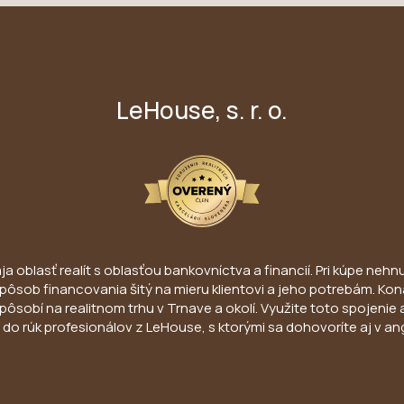
LeHouse, s. r. o.
 oblasť realít s oblasťou bankovníctva a financií. Pri kúpe nehnut
ny spôsob financovania šitý na mieru klientovi a jeho potrebám. 
pôsobí na realitnom trhu v Trnave a okolí. Využite toto spojenie 
do rúk profesionálov z LeHouse, s ktorými sa dohovoríte aj v an