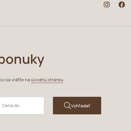
 ponuky
bo sa vráťte na
úvodnú stránku
.
Vyhľadať