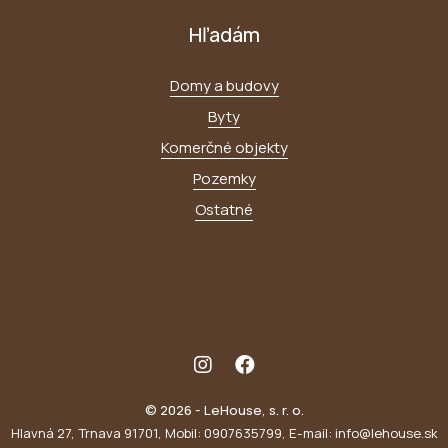
Hľadám
Domy a budovy
Byty
Komerčné objekty
Pozemky
Ostatné
© 2026 - LeHouse, s. r. o.
Hlavná 27, Trnava 91701, Mobil: 0907635799, E-mail: info@lehouse.sk