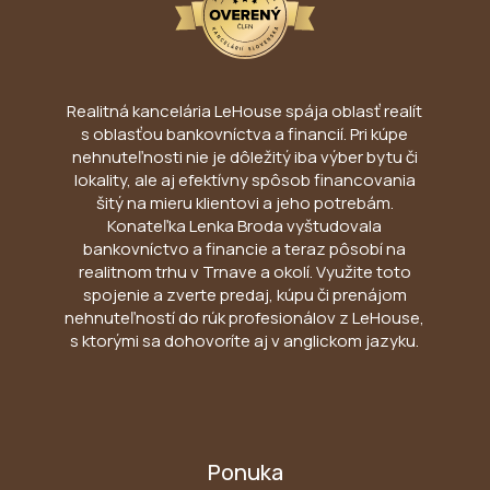
Realitná kancelária LeHouse spája oblasť realít
s oblasťou bankovníctva a financií. Pri kúpe
nehnuteľnosti nie je dôležitý iba výber bytu či
lokality, ale aj efektívny spôsob financovania
šitý na mieru klientovi a jeho potrebám.
Konateľka Lenka Broda vyštudovala
bankovníctvo a financie a teraz pôsobí na
realitnom trhu v Trnave a okolí. Využite toto
spojenie a zverte predaj, kúpu či prenájom
nehnuteľností do rúk profesionálov z LeHouse,
s ktorými sa dohovoríte aj v anglickom jazyku.
Ponuka