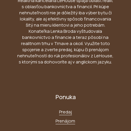
Realitná kancelária LeHouse spája oblasť realít
s oblasťou bankovníctva a financií. Pri kúpe
nehnuteľnosti nie je dôležitý iba výber bytu či
lokality, ale aj efektívny spôsob financovania
šitý na mieru klientovi a jeho potrebám.
Konateľka Lenka Broda vyštudovala
bankovníctvo a financie a teraz pôsobí na
realitnom trhu v Trnave a okolí. Využite toto
spojenie a zverte predaj, kúpu či prenájom
nehnuteľností do rúk profesionálov z LeHouse,
s ktorými sa dohovoríte aj v anglickom jazyku.
Ponuka
Predaj
Prenájom