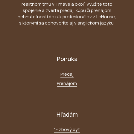
realitnom trhu v Trnave a okolí. Využite toto
spojenie a zverte predaj, kúpu či prenájom
nehnuteľností do rúk profesionálov z LeHouse,
s ktorými sa dohovoríte aj v anglickom jazyku.
Ponuka
Predaj
Prenájom
Hľadám
1-izbový byt