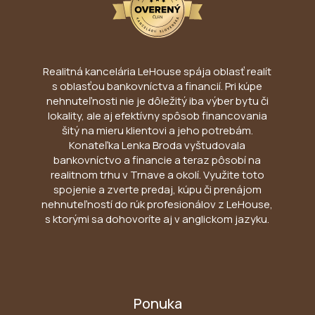
Realitná kancelária LeHouse spája oblasť realít
s oblasťou bankovníctva a financií. Pri kúpe
nehnuteľnosti nie je dôležitý iba výber bytu či
lokality, ale aj efektívny spôsob financovania
šitý na mieru klientovi a jeho potrebám.
Konateľka Lenka Broda vyštudovala
bankovníctvo a financie a teraz pôsobí na
realitnom trhu v Trnave a okolí. Využite toto
spojenie a zverte predaj, kúpu či prenájom
nehnuteľností do rúk profesionálov z LeHouse,
s ktorými sa dohovoríte aj v anglickom jazyku.
Ponuka