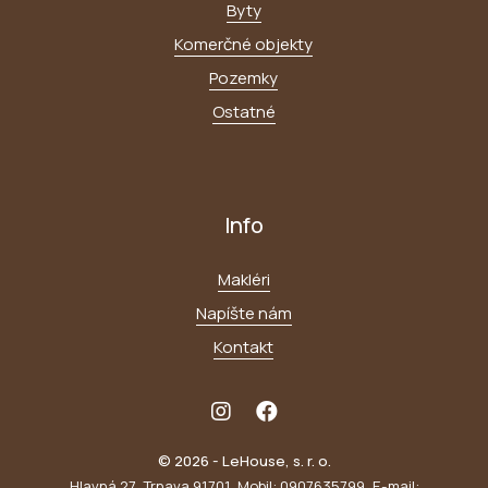
Byty
Komerčné objekty
Pozemky
Ostatné
Info
Makléri
Napíšte nám
Kontakt
© 2026 - LeHouse, s. r. o.
Hlavná 27, Trnava 91701, Mobil: 0907635799, E-mail: