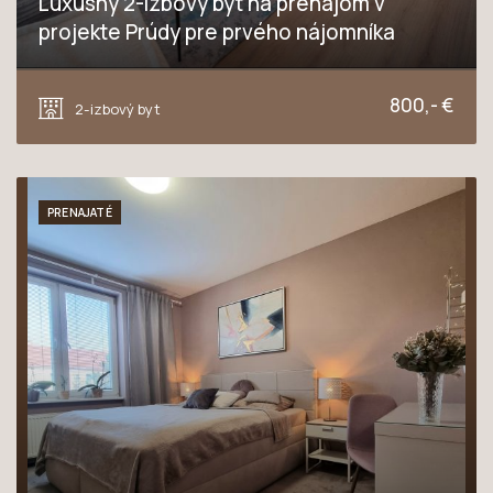
Luxusný 2-izbový byt na prenájom v
projekte Prúdy pre prvého nájomníka
Včelárska ulica, Trnava
800,- €
2-izbový byt
PRENAJATÉ