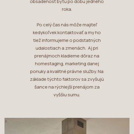
obsadenosť bytu po dobu jedného
roka.
Po celý čas nás môže majiteľ
kedykoľvek kontaktovať a my ho
tiež informujeme o podstatných
udalostiach a zmenách. Aj pri
prenájmoch kladieme dôraz na
homestaging, marketing danej
ponuky a kvalitné právne služby. Na
základe týchto faktorov sa zvyšujú
šance na rýchlejší prenájom za
vyššiu sumu.
>