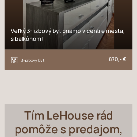
Veľký 3- izbový byt priamo v centre mesta,
s balkónom!
Zelený kríčok, Trnava
870,- €
3-izbový byt
Tím LeHouse rád
pomôže s predajom,