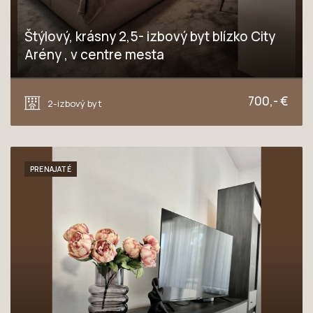
Štýlový, krásny 2,5- izbový byt blízko City
Arény , v centre mesta
Podjavorinskej, Trnava
700,- €
2-izbový byt
PRENAJATÉ