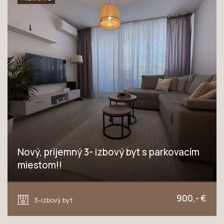
Nový, príjemný 3- izbový byt s parkovacím
miestom!!
Včelárska, Trnava
900,- €
3-izbový byt