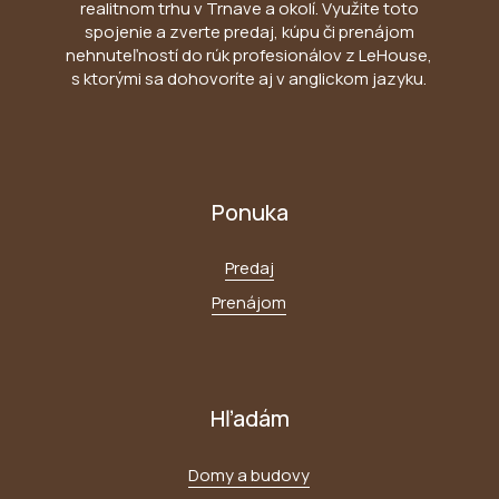
realitnom trhu v Trnave a okolí. Využite toto
spojenie a zverte predaj, kúpu či prenájom
nehnuteľností do rúk profesionálov z LeHouse,
s ktorými sa dohovoríte aj v anglickom jazyku.
Ponuka
Predaj
Prenájom
Hľadám
Domy a budovy