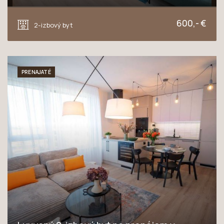
Novomestská, Trnava
600,- €
2-izbový byt
PRENAJATÉ