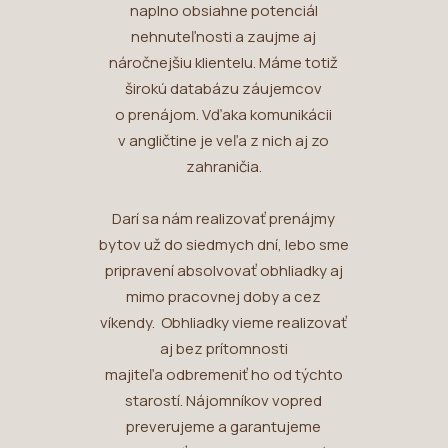
naplno obsiahne potenciál
nehnuteľnosti a zaujme aj
náročnejšiu klientelu. Máme totiž
širokú databázu záujemcov
o prenájom. Vďaka komunikácii
v angličtine je veľa z nich aj zo
zahraničia.
Darí sa nám realizovať prenájmy
bytov už do siedmych dní, lebo sme
pripravení absolvovať obhliadky aj
mimo pracovnej doby a cez
víkendy. Obhliadky vieme realizovať
aj bez prítomnosti
majiteľa odbremeniť ho od týchto
starostí. Nájomníkov vopred
preverujeme a garantujeme