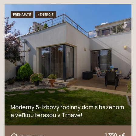
PRENAJATÉ
+ENERGIE
Moderný 5-izbový rodinný dom s bazénom
a veľkou terasou v Trnave!
Jazdecká, Trnava
1.350,- €