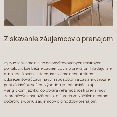
Získavanie záujemcov o prenájom
Byty inzerujeme nielen na navštevovaných realitných
portáloch, kde bežne záujemcovia o prenájom hľadajú, ale
aj na sociálnych sieťach, kde vieme nehnuteľnosti
odprezentovať zaujímavým spôsobom a zasiahnuť rôzne
publiká. Našou veľkou výhodou je komunikácia aj
v anglickom jazyku, čo otvára veľa možností prenájmov
zahraničným manažérom, ktorí tvoria vo väčších mestám
početnú skupinu záujemcov o dlhodobý prenájom.