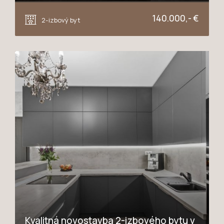
Jiráskova, Trnava
140.000,- €
2-izbový byt
Kvalitná novostavba 2-izbového bytu v