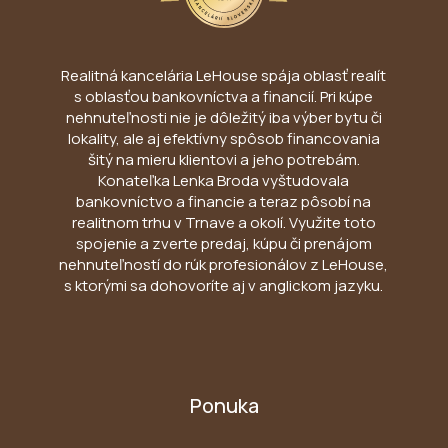
Realitná kancelária LeHouse spája oblasť realít
s oblasťou bankovníctva a financií. Pri kúpe
nehnuteľnosti nie je dôležitý iba výber bytu či
lokality, ale aj efektívny spôsob financovania
šitý na mieru klientovi a jeho potrebám.
Konateľka Lenka Broda vyštudovala
bankovníctvo a financie a teraz pôsobí na
realitnom trhu v Trnave a okolí. Využite toto
spojenie a zverte predaj, kúpu či prenájom
nehnuteľností do rúk profesionálov z LeHouse,
s ktorými sa dohovoríte aj v anglickom jazyku.
Ponuka