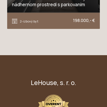
nádhernom prostredí s parkovaním
Rovná, Hrubá Borša
198.000,- €
2-izbový byt
LeHouse, s. r. o.