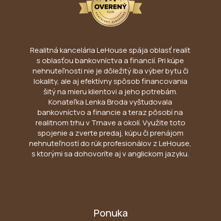
Realitná kancelária LeHouse spája oblasť realít
s oblasťou bankovníctva a financií. Pri kúpe
nehnuteľnosti nie je dôležitý iba výber bytu či
lokality, ale aj efektívny spôsob financovania
šitý na mieru klientovi a jeho potrebám.
Konateľka Lenka Broda vyštudovala
bankovníctvo a financie a teraz pôsobí na
realitnom trhu v Trnave a okolí. Využite toto
spojenie a zverte predaj, kúpu či prenájom
nehnuteľností do rúk profesionálov z LeHouse,
s ktorými sa dohovoríte aj v anglickom jazyku.
Ponuka