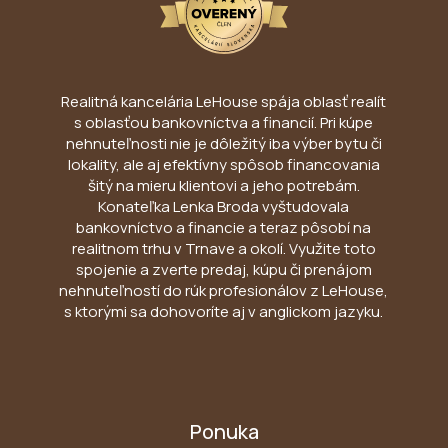
Realitná kancelária LeHouse spája oblasť realít
s oblasťou bankovníctva a financií. Pri kúpe
nehnuteľnosti nie je dôležitý iba výber bytu či
lokality, ale aj efektívny spôsob financovania
šitý na mieru klientovi a jeho potrebám.
Konateľka Lenka Broda vyštudovala
bankovníctvo a financie a teraz pôsobí na
realitnom trhu v Trnave a okolí. Využite toto
spojenie a zverte predaj, kúpu či prenájom
nehnuteľností do rúk profesionálov z LeHouse,
s ktorými sa dohovoríte aj v anglickom jazyku.
Ponuka