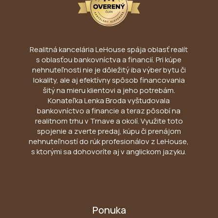
Realitná kancelária LeHouse spája oblasť realít
s oblasťou bankovníctva a financií. Pri kúpe
nehnuteľnosti nie je dôležitý iba výber bytu či
lokality, ale aj efektívny spôsob financovania
šitý na mieru klientovi a jeho potrebám.
Konateľka Lenka Broda vyštudovala
bankovníctvo a financie a teraz pôsobí na
realitnom trhu v Trnave a okolí. Využite toto
spojenie a zverte predaj, kúpu či prenájom
nehnuteľností do rúk profesionálov z LeHouse,
s ktorými sa dohovoríte aj v anglickom jazyku.
Ponuka