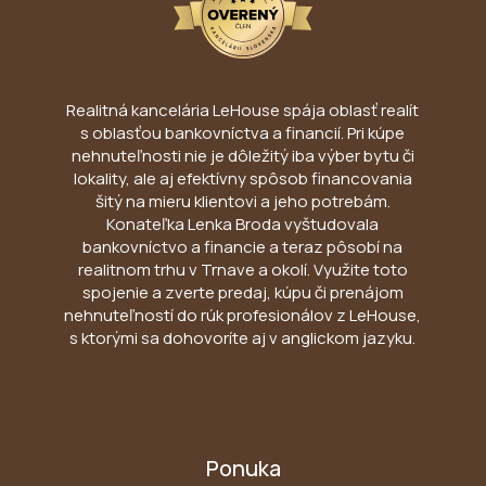
Realitná kancelária LeHouse spája oblasť realít
s oblasťou bankovníctva a financií. Pri kúpe
nehnuteľnosti nie je dôležitý iba výber bytu či
lokality, ale aj efektívny spôsob financovania
šitý na mieru klientovi a jeho potrebám.
Konateľka Lenka Broda vyštudovala
bankovníctvo a financie a teraz pôsobí na
realitnom trhu v Trnave a okolí. Využite toto
spojenie a zverte predaj, kúpu či prenájom
nehnuteľností do rúk profesionálov z LeHouse,
s ktorými sa dohovoríte aj v anglickom jazyku.
Ponuka