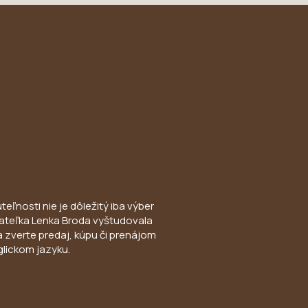
eľnosti nie je dôležitý iba výber
Konateľka Lenka Broda vyštudovala
a zverte predaj, kúpu či prenájom
glickom jazyku.