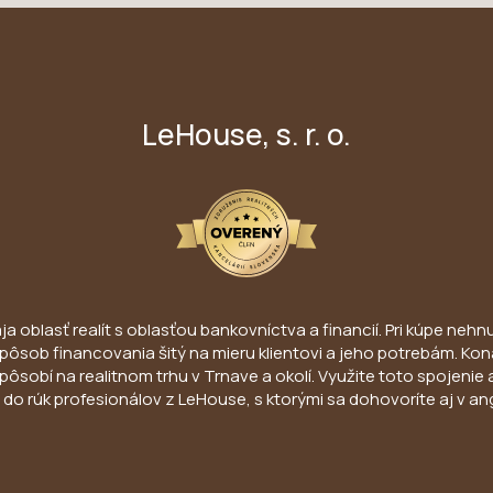
LeHouse, s. r. o.
 oblasť realít s oblasťou bankovníctva a financií. Pri kúpe nehnut
ny spôsob financovania šitý na mieru klientovi a jeho potrebám. 
pôsobí na realitnom trhu v Trnave a okolí. Využite toto spojenie 
do rúk profesionálov z LeHouse, s ktorými sa dohovoríte aj v an