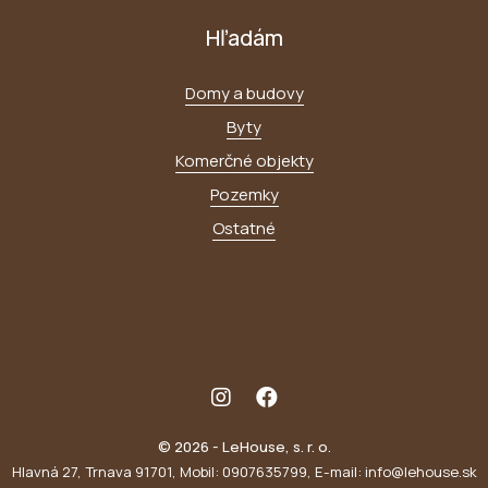
Hľadám
Domy a budovy
Byty
Komerčné objekty
Pozemky
Ostatné
© 2026 - LeHouse, s. r. o.
Hlavná 27, Trnava 91701, Mobil: 0907635799, E-mail: info@lehouse.sk