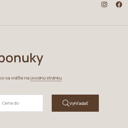
 ponuky
bo sa vráťte na
úvodnú stránku
.
Vyhľadať