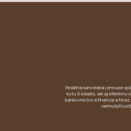
Realitná kancelária LeHouse spája
bytu či lokality, ale aj efektív
bankovníctvo a financie a teraz 
nehnuteľností 