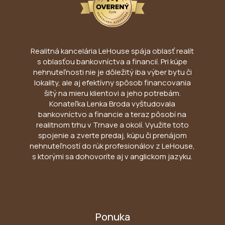
Realitná kancelária LeHouse spája oblasť realít
s oblasťou bankovníctva a financií. Pri kúpe
nehnuteľnosti nie je dôležitý iba výber bytu či
lokality, ale aj efektívny spôsob financovania
šitý na mieru klientovi a jeho potrebám.
Konateľka Lenka Broda vyštudovala
bankovníctvo a financie a teraz pôsobí na
realitnom trhu v Trnave a okolí. Využite toto
spojenie a zverte predaj, kúpu či prenájom
nehnuteľností do rúk profesionálov z LeHouse,
s ktorými sa dohovoríte aj v anglickom jazyku.
Ponuka