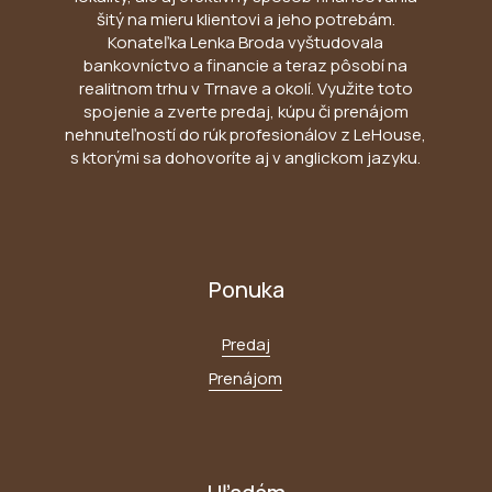
šitý na mieru klientovi a jeho potrebám.
Konateľka Lenka Broda vyštudovala
bankovníctvo a financie a teraz pôsobí na
realitnom trhu v Trnave a okolí. Využite toto
spojenie a zverte predaj, kúpu či prenájom
nehnuteľností do rúk profesionálov z LeHouse,
s ktorými sa dohovoríte aj v anglickom jazyku.
Ponuka
Predaj
Prenájom