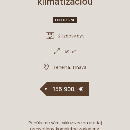
klimatizáciou
EXKLUZÍVNE
2-izbový byt
49 m²
Tehelná, Trnava
156.900,- €
Ponúkame Vám exkluzívne na predaj
presvetlený, kompletne zariadený,