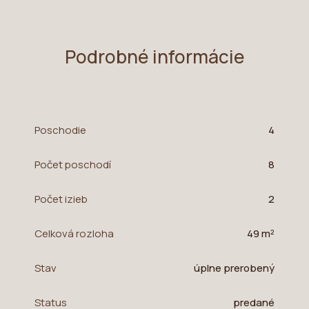
Podrobné informácie
Poschodie
4
Počet poschodí
8
Počet izieb
2
Celková rozloha
49 m²
Stav
úplne prerobený
Status
predané