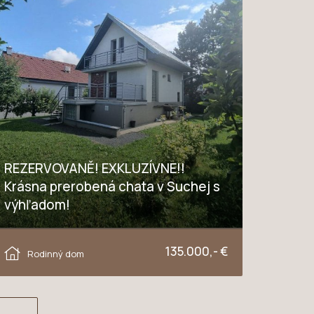
REZERVOVANĚ! EXKLUZÍVNE!!
Krásna prerobená chata v Suchej s
výhľadom!
Suchá nad Parnou, Suchá nad Parnou
135.000,- €
Rodinný dom