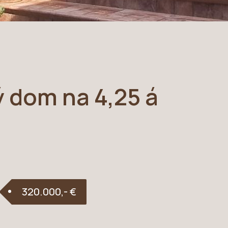
 dom na 4,25 á
e
320.000,- €