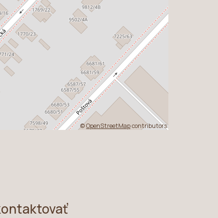
©
OpenStreetMap
contributors
kontaktovať