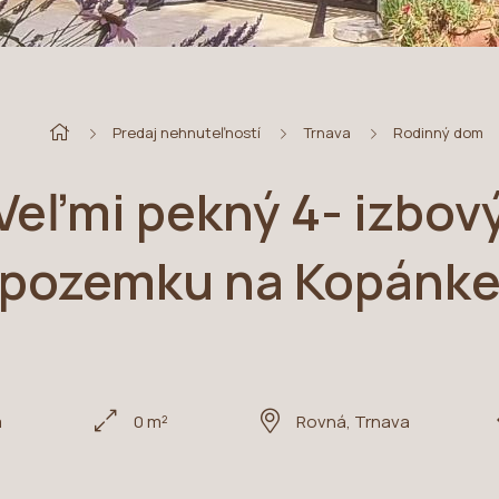
Predaj nehnuteľností
Trnava
Rodinný dom
Veľmi pekný 4- izbový
pozemku na Kopánk
m
0 m²
Rovná, Trnava