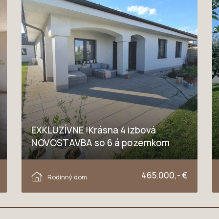
EXKLUZÍVNE !Krásna 4 izbová
NOVOSTAVBA so 6 á pozemkom
Hviezdna, Trnava
465.000,- €
Rodinný dom