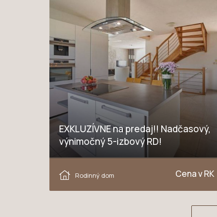
EXKLUZÍVNE na predaj!! Nadčasový,
výnimočný 5-izbový RD!
Dolné Orešany
Cena v RK
Rodinný dom