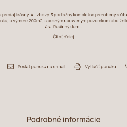
predaj krásny, 4- izbový, 3 podlažný kompletne prerobený a útu
pánka, o výmere 200m2, s pekným upraveným pozemkom obdĺžnik
ára. Rodinný dom...
Čítať ďalej
Poslať ponuku na e-mail
Vytlačiť ponuku
Podrobné informácie