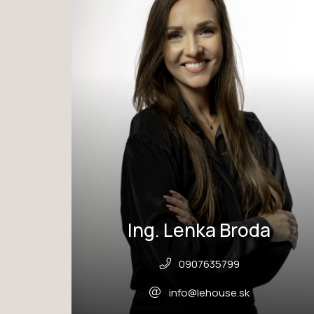
Ing. Lenka Broda
0907635799
info@lehouse.sk