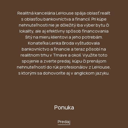
Realitná kancelária LeHouse spája oblasť realít
s oblasťou bankovníctva a financií. Pri kúpe
nehnuteľnosti nie je dôležitý iba výber bytu či
lokality, ale aj efektívny spôsob financovania
šitý na mieru klientovi a jeho potrebám.
Konateľka Lenka Broda vyštudovala
bankovníctvo a financie a teraz pôsobí na
realitnom trhu v Trnave a okolí. Využite toto
spojenie a zverte predaj, kúpu či prenájom
nehnuteľností do rúk profesionálov z LeHouse,
s ktorými sa dohovoríte aj v anglickom jazyku.
Ponuka
Predaj