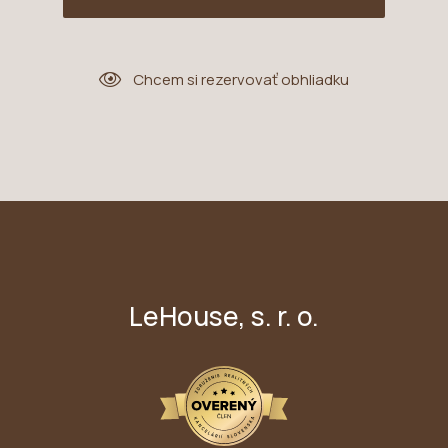
Chcem si rezervovať obhliadku
LeHouse, s. r. o.