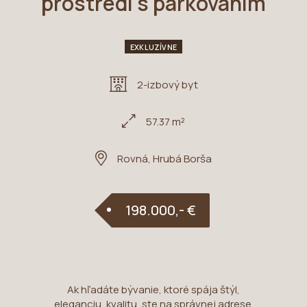
prostredí s parkovaním
EXKLUZÍVNE
2-izbový byt
57.37 m²
Rovná, Hrubá Borša
198.000,- €
Ak hľadáte bývanie, ktoré spája štýl,
eleganciu, kvalitu, ste na správnej adrese.