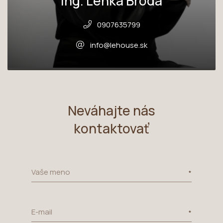
Ing. Lenka Broda
0907635799
info@lehouse.sk
Neváhajte nás
kontaktovať
Vaše meno
E-mail