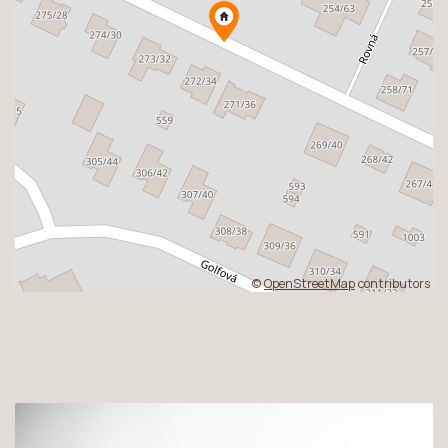
©
OpenStreetMap
contributors