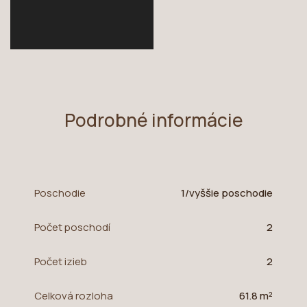
Podrobné informácie
Poschodie
1/vyššie poschodie
Počet poschodí
2
Počet izieb
2
Celková rozloha
61.8 m²