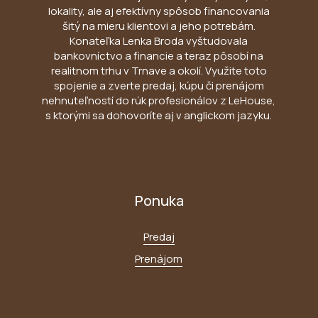
lokality, ale aj efektívny spôsob financovania
šitý na mieru klientovi a jeho potrebám.
Konateľka Lenka Broda vyštudovala
bankovníctvo a financie a teraz pôsobí na
realitnom trhu v Trnave a okolí. Využite toto
spojenie a zverte predaj, kúpu či prenájom
nehnuteľností do rúk profesionálov z LeHouse,
s ktorými sa dohovoríte aj v anglickom jazyku.
Ponuka
Predaj
Prenájom