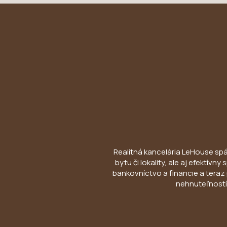
Realitná kancelária LeHouse spája
bytu či lokality, ale aj efektív
bankovníctvo a financie a teraz 
nehnuteľností 