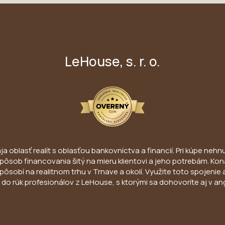
LeHouse, s. r. o.
 oblasť realít s oblasťou bankovníctva a financií. Pri kúpe nehnut
ny spôsob financovania šitý na mieru klientovi a jeho potrebám. 
pôsobí na realitnom trhu v Trnave a okolí. Využite toto spojenie 
do rúk profesionálov z LeHouse, s ktorými sa dohovoríte aj v an