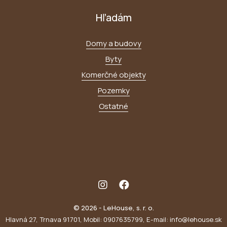
Hľadám
Domy a budovy
Byty
Komerčné objekty
Pozemky
Ostatné
© 2026 - LeHouse, s. r. o.
Hlavná 27, Trnava 91701, Mobil: 0907635799, E-mail: info@lehouse.sk