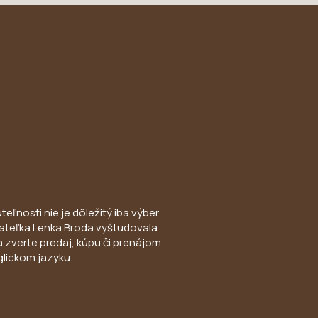
eľnosti nie je dôležitý iba výber
Konateľka Lenka Broda vyštudovala
a zverte predaj, kúpu či prenájom
glickom jazyku.