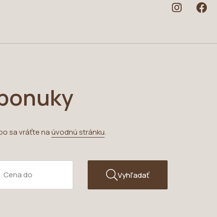
 ponuky
bo sa vráťte na
úvodnú stránku
.
Vyhľadať