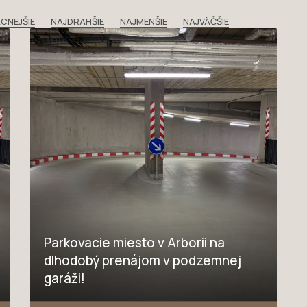
CNEJŠIE
NAJDRAHŠIE
NAJMENŠIE
NAJVÄČŠIE
Parkovacie miesto v Arborii na
dlhodobý prenájom v podzemnej
garáži!