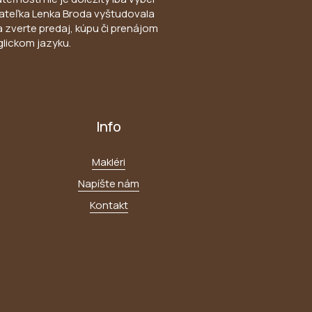
Konateľka Lenka Broda vyštudovala
a zverte predaj, kúpu či prenájom
glickom jazyku.
Info
Makléri
Napíšte nám
Kontakt