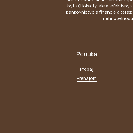
bytu či lokality, ale aj efektív
bankovníctvo a financie a teraz 
nehnuteľností 
Ponuka
Predaj
Prenájom