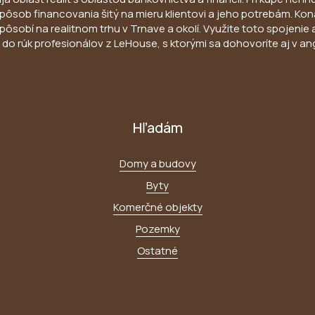
ny spôsob financovania šitý na mieru klientovi a jeho potrebám. 
pôsobí na realitnom trhu v Trnave a okolí. Využite toto spojenie 
do rúk profesionálov z LeHouse, s ktorými sa dohovoríte aj v an
Hľadám
Domy a budovy
Byty
Komerčné objekty
Pozemky
Ostatné