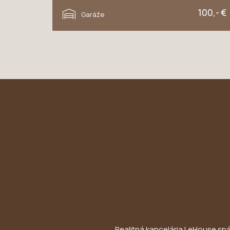
Novomestská, Trnava
100,- €
Garáže
Realitná kancelária LeHouse spája