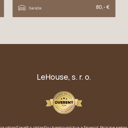
Novomestská, Trnava
80,- €
Garáže
LeHouse, s. r. o.
 oblasť realít s oblasťou bankovníctva a financií. Pri kúpe nehnut