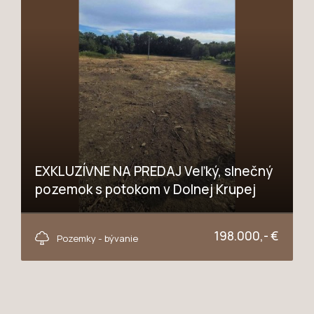
EXKLUZÍVNE NA PREDAJ Veľký, slnečný
pozemok s potokom v Dolnej Krupej
Podhájska, Dolná Krupá
198.000,- €
Pozemky - bývanie