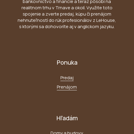
bankovníctvo a financie a teraz pôsobí na
realitnom trhu v Trnave a okolí. Využite toto
spojenie a zverte predaj, kúpu či prenájom
nehnuteľností do rúk profesionálov z LeHouse,
s ktorými sa dohovoríte aj v anglickom jazyku.
Ponuka
Predaj
Prenájom
Hľadám
Domy a budovy