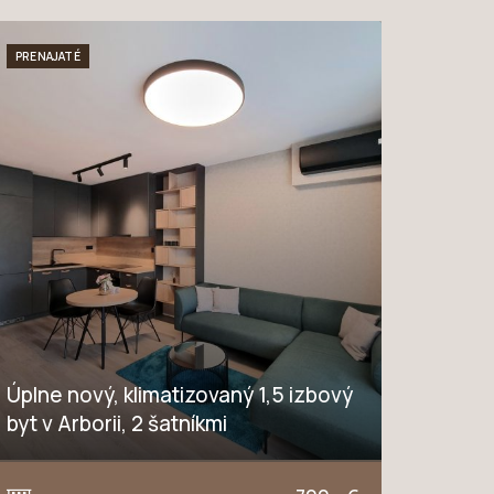
PRENAJATÉ
Úplne nový, klimatizovaný 1,5 izbový
byt v Arborii, 2 šatníkmi
Novomestská, Trnava