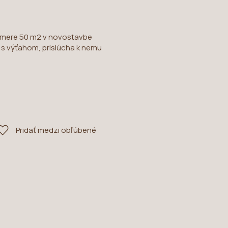
ýmere 50 m2 v novostavbe
s výťahom, prislúcha k nemu
Pridať medzi obľúbené