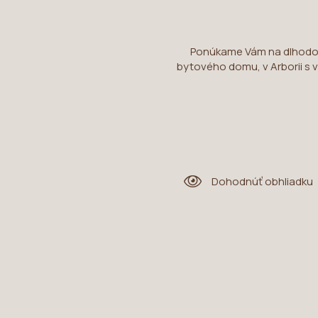
Ponúkame Vám na dlhodob
bytového domu, v Arborii s
Dohodnúť obhliadku