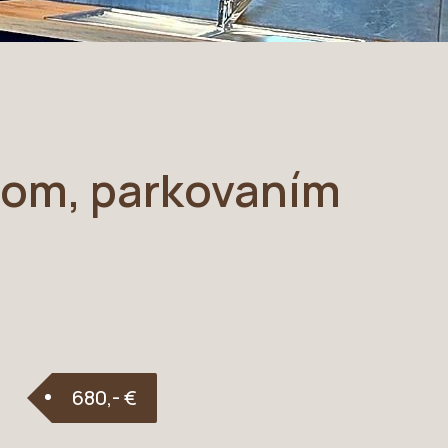
ónom, parkovaním
680,- €