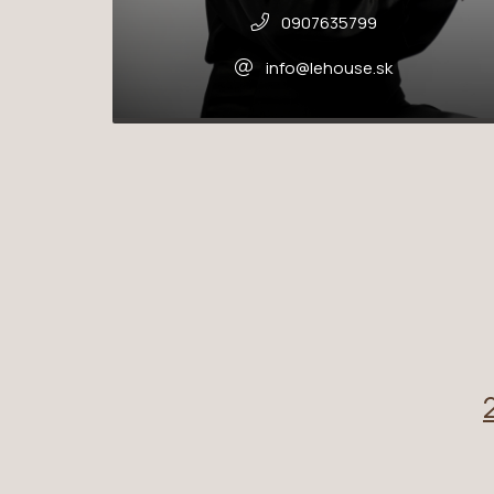
0907635799
info@lehouse.sk