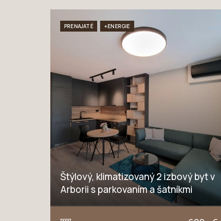
PRENAJATÉ
+ENERGIE
Štýlový, klimatizovaný 2 izbový byt v
Arborii s parkovaním a šatníkmi
Novomestská, Trnava