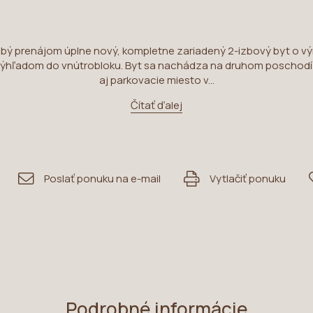
ý prenájom úplne nový, kompletne zariadený 2-izbový byt o v
 výhľadom do vnútrobloku. Byt sa nachádza na druhom poschodí 
aj parkovacie miesto v...
Čítať ďalej
Poslať ponuku na e-mail
Vytlačiť ponuku
Podrobné informácie