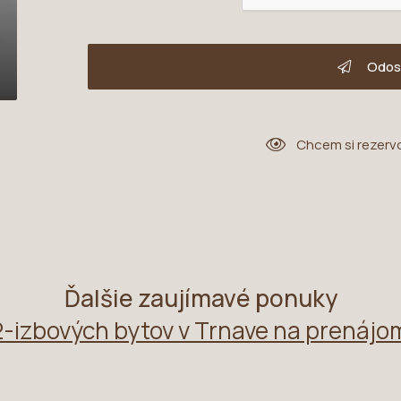
Odos
Chcem si rezerv
Ďalšie zaujímavé ponuky
2-izbových bytov v Trnave na prenájo