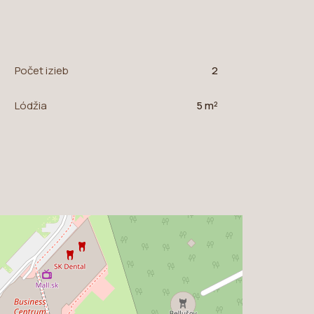
Počet izieb
2
Lódžia
5 m²