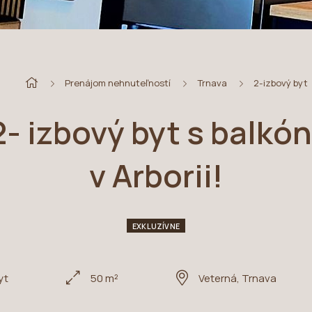
Prenájom nehnuteľností
Trnava
2-izbový byt
- izbový byt s balk
v Arborii!
EXKLUZÍVNE
yt
50 m²
Veterná, Trnava