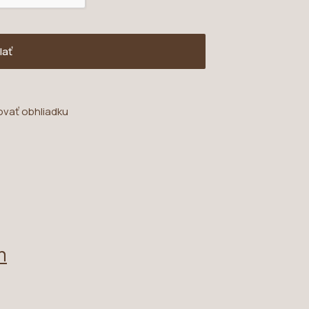
lať
ovať obhliadku
m