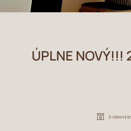
ÚPLNE NOVÝ!!! 2
2-izbový b