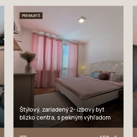
PRENAJATÉ
Štýlový, zariadený 2- izbový byt
blízko centra, s pekným výhľadom
Teodora Tekela, Trnava