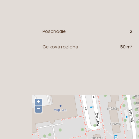
Poschodie
2
Celková rozloha
50 m²
+
−