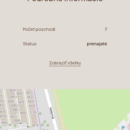
Počet poschodí
7
Status
prenajaté
Zobraziť všetky