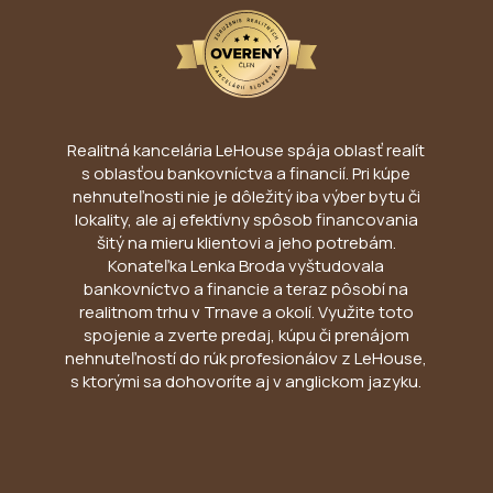
Realitná kancelária LeHouse spája oblasť realít
s oblasťou bankovníctva a financií. Pri kúpe
nehnuteľnosti nie je dôležitý iba výber bytu či
lokality, ale aj efektívny spôsob financovania
šitý na mieru klientovi a jeho potrebám.
Konateľka Lenka Broda vyštudovala
bankovníctvo a financie a teraz pôsobí na
realitnom trhu v Trnave a okolí. Využite toto
spojenie a zverte predaj, kúpu či prenájom
nehnuteľností do rúk profesionálov z LeHouse,
s ktorými sa dohovoríte aj v anglickom jazyku.