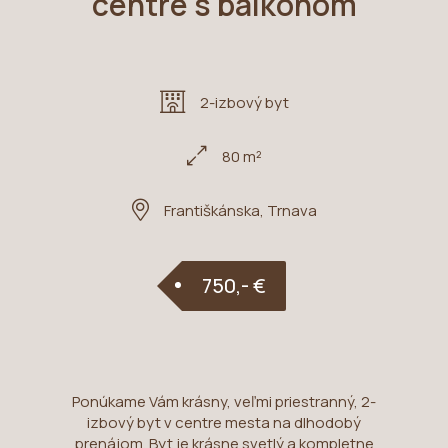
centre s balkónom
2-izbový byt
80 m²
Františkánska, Trnava
750,- €
Ponúkame Vám krásny, veľmi priestranný, 2-
izbový byt v centre mesta na dlhodobý
prenájom. Byt je krásne svetlý a kompletne