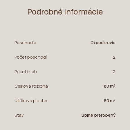
Podrobné informácie
Poschodie
2/podkrovie
Počet poschodí
2
Počet izieb
2
Celková rozloha
80 m²
Úžitková plocha
80 m²
Stav
úplne prerobený