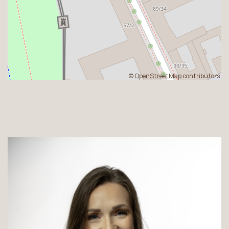
©
OpenStreetMap
contributors