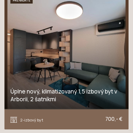
PRENAJATÉ
Úplne nový, klimatizovaný 1,5 izbový byt v
Arborii, 2 šatníkmi
Novomestská, Trnava
700,- €
2-izbový byt