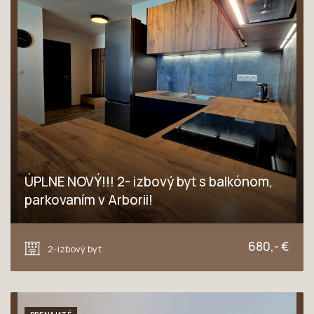
ÚPLNE NOVÝ!!! 2- izbový byt s balkónom,
parkovaním v Arborii!
Veterná, Trnava
680,- €
2-izbový byt