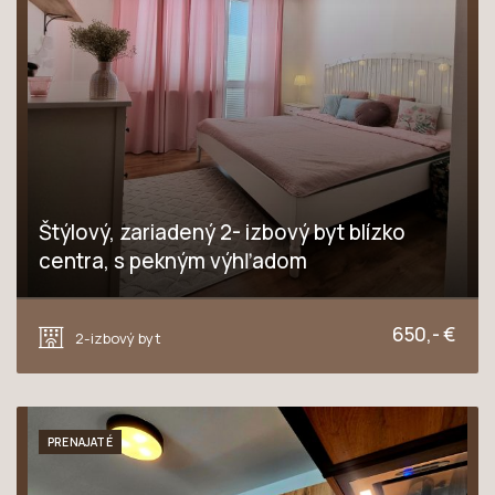
Štýlový, zariadený 2- izbový byt blízko
centra, s pekným výhľadom
Teodora Tekela, Trnava
650,- €
2-izbový byt
PRENAJATÉ