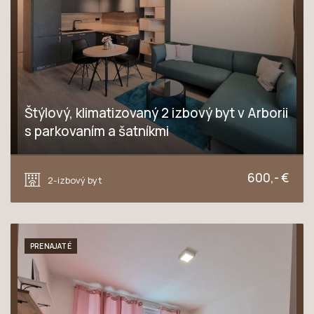
Štýlový, klimatizovaný 2 izbový byt v Arborii
s parkovaním a šatníkmi
Novomestská, Trnava
600,- €
2-izbový byt
PRENAJATÉ